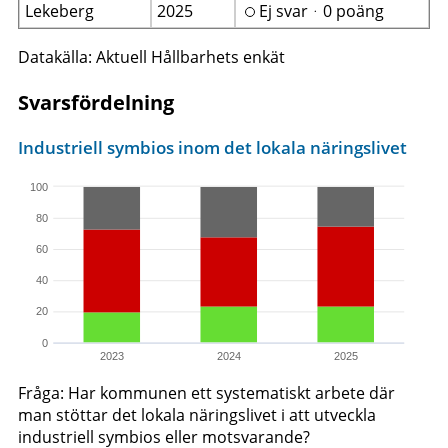
Lekeberg
2025
Ej svarᆞ0 poäng
Datakälla: Aktuell Hållbarhets enkät
Svarsfördelning
Industriell symbios inom det lokala näringslivet
100
80
60
40
20
0
2023
2024
2025
Fråga: Har kommunen ett systematiskt arbete där
man stöttar det lokala näringslivet i att utveckla
industriell symbios eller motsvarande?