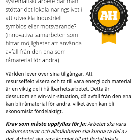
systematiskt arbete där man
stöttar det lokala näringslivet i
att utveckla industriell
symbios eller motsvarande?
(innovativa samarbeten som
hittar möjligheter att använda
avfall från den ena som
råmaterial för andra)
Världen lever över sina tillgångar. Att
resurseffektivisera och ta till vara energi och material
är en viktig del i hållbarhetsarbetet. Detta är
dessutom en win-win-situation, då avfall från den ena
kan bli råmaterial för andra, vilket även kan bli
ekonomiskt fördelaktigt.
Krav som måste uppfyllas för Ja:
Arbetet ska vara
dokumenterat och allmänheten ska kunna ta del av
det. Arbetet ska vara kopplat till ett flertal lokala