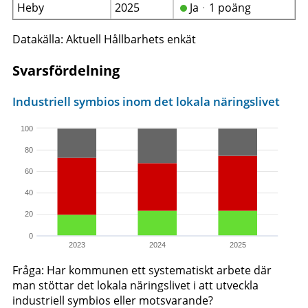
Heby
2025
Jaᆞ1 poäng
Datakälla: Aktuell Hållbarhets enkät
Svarsfördelning
Industriell symbios inom det lokala näringslivet
100
80
60
40
20
0
2023
2024
2025
Fråga: Har kommunen ett systematiskt arbete där
man stöttar det lokala näringslivet i att utveckla
industriell symbios eller motsvarande?