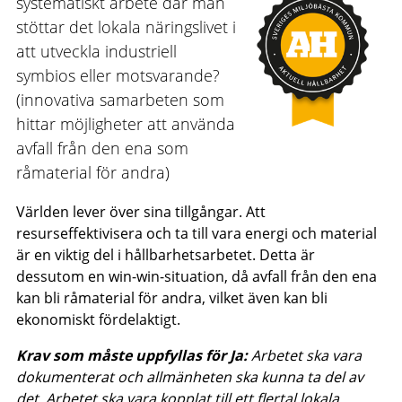
systematiskt arbete där man
stöttar det lokala näringslivet i
att utveckla industriell
symbios eller motsvarande?
(innovativa samarbeten som
hittar möjligheter att använda
avfall från den ena som
råmaterial för andra)
Världen lever över sina tillgångar. Att
resurseffektivisera och ta till vara energi och material
är en viktig del i hållbarhetsarbetet. Detta är
dessutom en win-win-situation, då avfall från den ena
kan bli råmaterial för andra, vilket även kan bli
ekonomiskt fördelaktigt.
Krav som måste uppfyllas för Ja:
Arbetet ska vara
dokumenterat och allmänheten ska kunna ta del av
det. Arbetet ska vara kopplat till ett flertal lokala