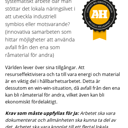
systematiskt arbete där man
stöttar det lokala näringslivet i
att utveckla industriell
symbios eller motsvarande?
(innovativa samarbeten som
hittar möjligheter att använda
avfall från den ena som
råmaterial för andra)
Världen lever över sina tillgångar. Att
resurseffektivisera och ta till vara energi och material
är en viktig del i hållbarhetsarbetet. Detta är
dessutom en win-win-situation, då avfall från den ena
kan bli råmaterial för andra, vilket även kan bli
ekonomiskt fördelaktigt.
Krav som måste uppfyllas för Ja:
Arbetet ska vara
dokumenterat och allmänheten ska kunna ta del av
det. Arbetet ska vara kopplat till ett flertal lokala