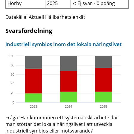
Hörby
2025
Ej svarᆞ0 poäng
Datakälla: Aktuell Hållbarhets enkät
Svarsfördelning
Industriell symbios inom det lokala näringslivet
100
80
60
40
20
0
2023
2024
2025
Fråga: Har kommunen ett systematiskt arbete där
man stöttar det lokala näringslivet i att utveckla
industriell symbios eller motsvarande?