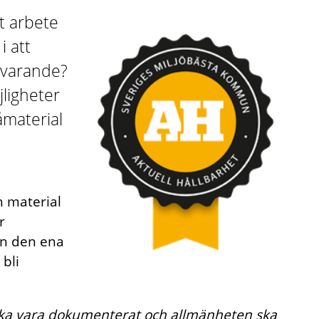
t arbete
i att
tsvarande?
ligheter
åmaterial
ch material
r
ån den ena
 bli
ska vara dokumenterat och allmänheten ska