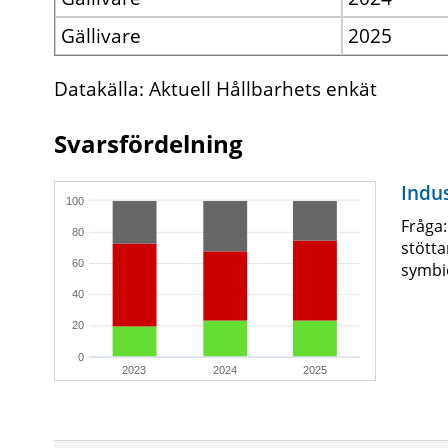
Gällivare
2025
Datakälla: Aktuell Hållbarhets enkät
Svarsfördelning
Indus
100
Fråga
80
stötta
60
symbi
40
20
0
2023
2024
2025