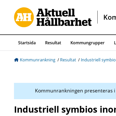
Gå direkt till sidans innehåll
Ko
Startsida
Resultat
Kommungrupper
Kommunrankning
/
Resultat
/
Industriell symbio
Kommunrankningen presenteras 
Industriell symbios ino