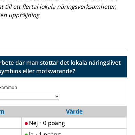
 till ett flertal lokala näringsverksamheter,
en uppföljning.
ete där man stöttar det lokala näringslivet
ll symbios eller motsvarande?
j kommun
um
Värde
Nejᆞ0 poäng
Jaᆞ1 poäng