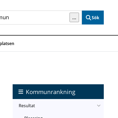
…
Sök
latsen
Kommunrankning
Resultat