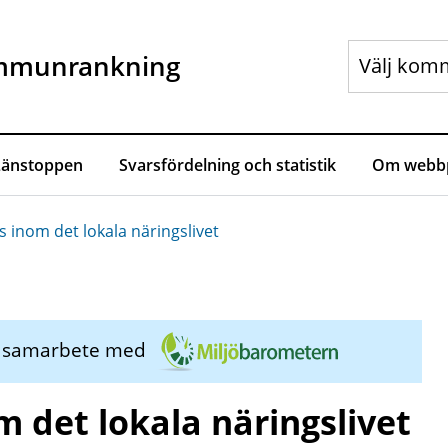
mmunrankning
Länstoppen
Svarsfördelning och statistik
Om webbp
s inom det lokala näringslivet
i samarbete med
m det lokala näringslivet