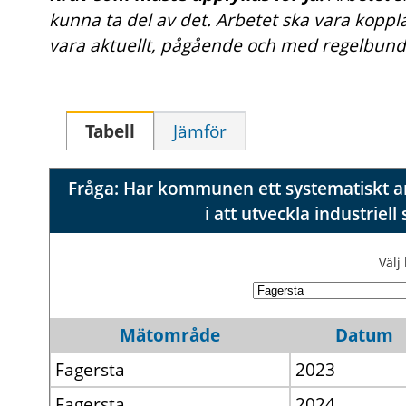
kunna ta del av det. Arbetet ska vara kopplat
vara aktuellt, pågående och med regelbund
Tabell
Jämför
Fråga: Har kommunen ett systematiskt arb
i att utveckla industrie
Väl
Mätområde
Datum
Fagersta
2023
Fagersta
2024