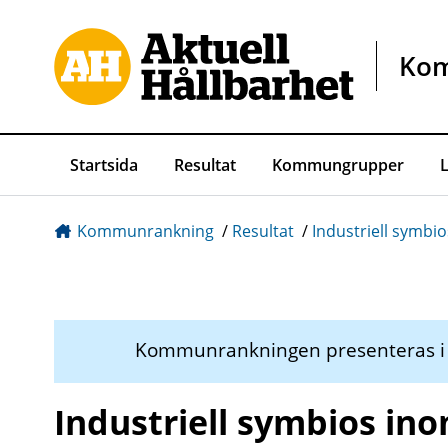
Gå direkt till sidans innehåll
Ko
Startsida
Resultat
Kommungrupper
Kommunrankning
/
Resultat
/
Industriell symbio
Kommunrankningen presenteras 
Industriell symbios ino