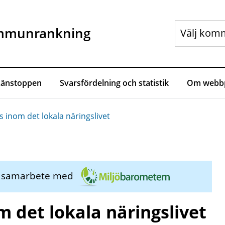
mmunrankning
Länstoppen
Svarsfördelning och statistik
Om webbp
s inom det lokala näringslivet
i samarbete med
m det lokala näringslivet