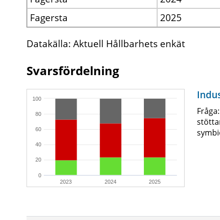
Fagersta
2025
Datakälla: Aktuell Hållbarhets enkät
Svarsfördelning
Indus
100
Fråga
80
stötta
60
symbi
40
20
0
2023
2024
2025