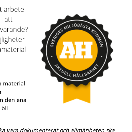
t arbete
i att
tsvarande?
ligheter
åmaterial
ch material
r
ån den ena
 bli
ska vara dokumenterat och allmänheten ska