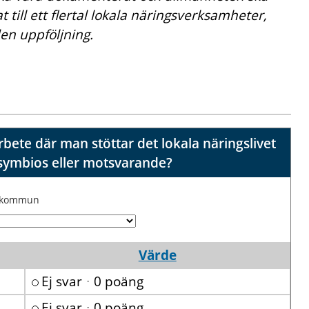
 till ett flertal lokala näringsverksamheter,
en uppföljning.
ete där man stöttar det lokala näringslivet
ll symbios eller motsvarande?
j kommun
Värde
Ej svarᆞ0 poäng
Ej svarᆞ0 poäng