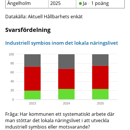
Ängelholm
2025
Jaᆞ1 poäng
Datakälla: Aktuell Hållbarhets enkät
Svarsfördelning
Industriell symbios inom det lokala näringslivet
100
80
60
40
20
0
2023
2024
2025
Fråga: Har kommunen ett systematiskt arbete där
man stöttar det lokala näringslivet i att utveckla
industriell symbios eller motsvarande?