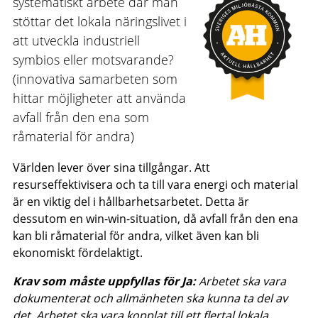
systematiskt arbete där man
stöttar det lokala näringslivet i
att utveckla industriell
symbios eller motsvarande?
(innovativa samarbeten som
hittar möjligheter att använda
avfall från den ena som
råmaterial för andra)
Världen lever över sina tillgångar. Att
resurseffektivisera och ta till vara energi och material
är en viktig del i hållbarhetsarbetet. Detta är
dessutom en win-win-situation, då avfall från den ena
kan bli råmaterial för andra, vilket även kan bli
ekonomiskt fördelaktigt.
Krav som måste uppfyllas för Ja:
Arbetet ska vara
dokumenterat och allmänheten ska kunna ta del av
det. Arbetet ska vara kopplat till ett flertal lokala