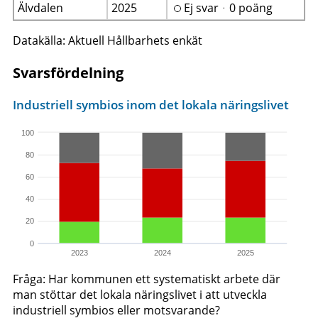
Älvdalen
2025
Ej svarᆞ0 poäng
Datakälla: Aktuell Hållbarhets enkät
Svarsfördelning
Industriell symbios inom det lokala näringslivet
100
80
60
40
20
0
2023
2024
2025
Fråga: Har kommunen ett systematiskt arbete där
man stöttar det lokala näringslivet i att utveckla
industriell symbios eller motsvarande?