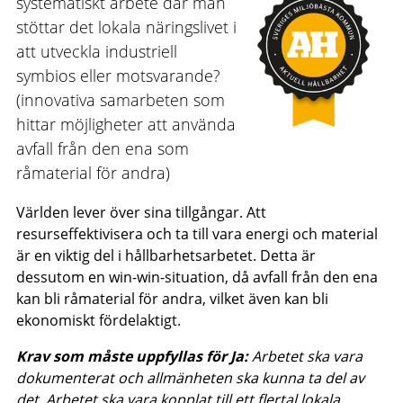
systematiskt arbete där man
stöttar det lokala näringslivet i
att utveckla industriell
symbios eller motsvarande?
(innovativa samarbeten som
hittar möjligheter att använda
avfall från den ena som
råmaterial för andra)
Världen lever över sina tillgångar. Att
resurseffektivisera och ta till vara energi och material
är en viktig del i hållbarhetsarbetet. Detta är
dessutom en win-win-situation, då avfall från den ena
kan bli råmaterial för andra, vilket även kan bli
ekonomiskt fördelaktigt.
Krav som måste uppfyllas för Ja:
Arbetet ska vara
dokumenterat och allmänheten ska kunna ta del av
det. Arbetet ska vara kopplat till ett flertal lokala