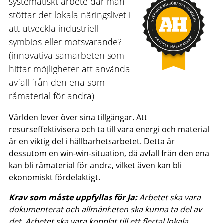
systematiskt arbete där man
stöttar det lokala näringslivet i
att utveckla industriell
symbios eller motsvarande?
(innovativa samarbeten som
hittar möjligheter att använda
avfall från den ena som
råmaterial för andra)
Världen lever över sina tillgångar. Att
resurseffektivisera och ta till vara energi och material
är en viktig del i hållbarhetsarbetet. Detta är
dessutom en win-win-situation, då avfall från den ena
kan bli råmaterial för andra, vilket även kan bli
ekonomiskt fördelaktigt.
Krav som måste uppfyllas för Ja:
Arbetet ska vara
dokumenterat och allmänheten ska kunna ta del av
det. Arbetet ska vara kopplat till ett flertal lokala