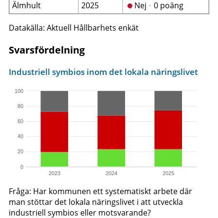
Älmhult
2025
Nejᆞ0 poäng
Datakälla: Aktuell Hållbarhets enkät
Svarsfördelning
Industriell symbios inom det lokala näringslivet
100
80
60
40
20
0
2023
2024
2025
Fråga: Har kommunen ett systematiskt arbete där
man stöttar det lokala näringslivet i att utveckla
industriell symbios eller motsvarande?