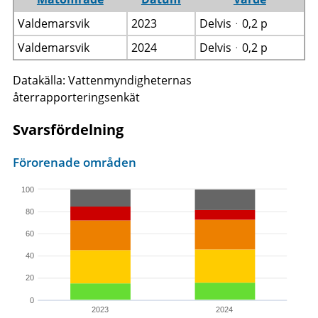
Valdemarsvik
2023
Delvisᆞ0,2 p
Valdemarsvik
2024
Delvisᆞ0,2 p
Datakälla: Vattenmyndigheternas
återrapporteringsenkät
Svarsfördelning
Förorenade områden
100
80
60
40
20
0
2023
2024