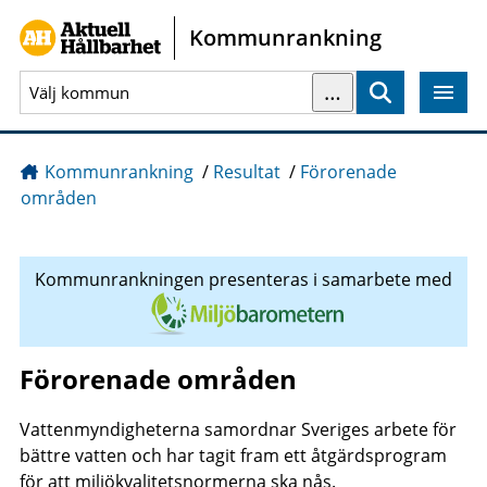
Gå direkt till sidans innehåll
Kommunrankning
…
Sök
Kommunrankning
/
Resultat
/
Förorenade
områden
Kommunrankningen presenteras i samarbete med
Förorenade områden
Vattenmyndigheterna samordnar Sveriges arbete för
bättre vatten och har tagit fram ett åtgärdsprogram
för att miljökvalitetsnormerna ska nås.