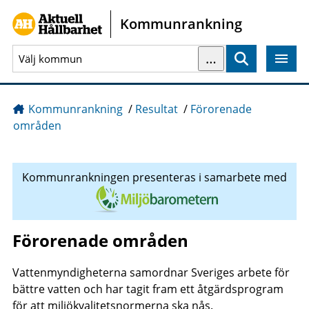
Gå direkt till sidans innehåll
Kommunrankning
…
Sök
Kommunrankning
/
Resultat
/
Förorenade
områden
Kommunrankningen presenteras i samarbete med
Förorenade områden
Vattenmyndigheterna samordnar Sveriges arbete för
bättre vatten och har tagit fram ett åtgärdsprogram
för att miljökvalitetsnormerna ska nås.