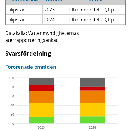
Filipstad
2023
Till mindre delᆞ0,1 p
Filipstad
2024
Till mindre delᆞ0,1 p
Datakälla: Vattenmyndigheternas
återrapporteringsenkät
Svarsfördelning
Förorenade områden
100
80
60
40
20
0
2023
2024