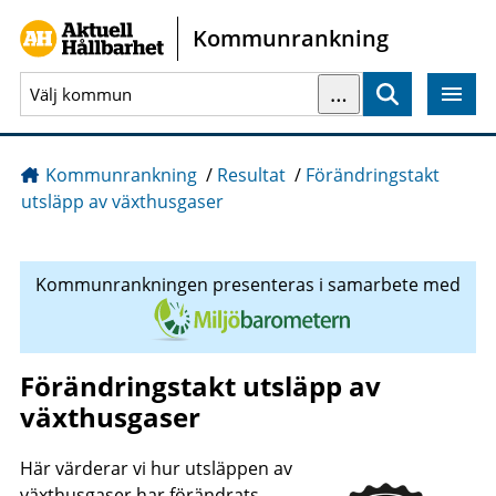
Gå direkt till sidans innehåll
Kommunrankning
…
Sök
Kommunrankning
/
Resultat
/
Förändringstakt
utsläpp av växthusgaser
Kommunrankningen presenteras i samarbete med
Förändringstakt utsläpp av
växthusgaser
Här värderar vi hur utsläppen av
växthusgaser har förändrats