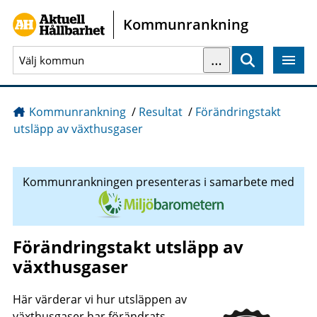
Gå direkt till sidans innehåll
Kommunrankning
…
Sök
Kommunrankning
/
Resultat
/
Förändringstakt
utsläpp av växthusgaser
Kommunrankningen presenteras i samarbete med
Förändringstakt utsläpp av
växthusgaser
Här värderar vi hur utsläppen av
växthusgaser har förändrats