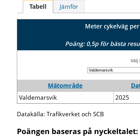
Tabell
Jämför
Meter cykelväg pe
Poäng: 0,5p för bästa resu
Väl
Mätområde
Da
Valdemarsvik
2025
Datakälla: Trafikverket och SCB
Poängen baseras på nyckeltalet: