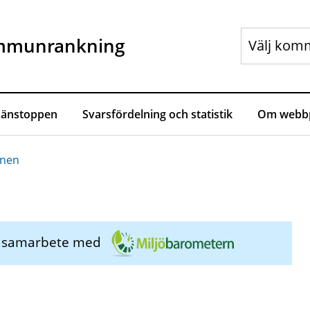
mmunrankning
Länstoppen
Svarsfördelning och statistik
Om webbp
unen
i samarbete med