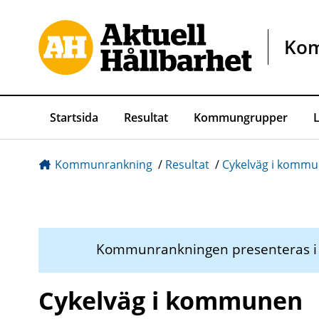
Gå direkt till sidans innehåll
Ko
Startsida
Resultat
Kommungrupper
Kommunrankning
/
Resultat
/
Cykelväg i komm
Kommunrankningen presenteras 
Cykelväg i kommunen