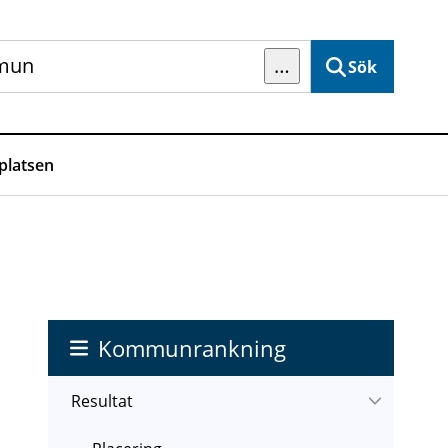
…
Sök
latsen
Kommunrankning
Resultat