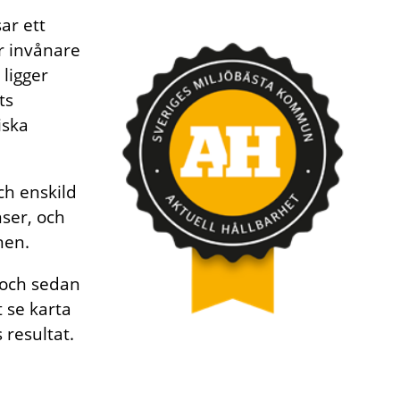
ar ett
r invånare
ligger
ts
iska
ch enskild
ser, och
nen.
t och sedan
t se karta
resultat.