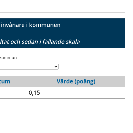
r invånare i kommunen
ltat och sedan i fallande skala
j kommun
tum
Värde (poäng)
0,15