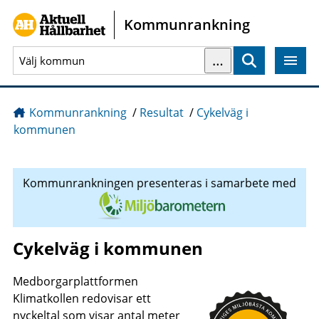
Gå direkt till sidans innehåll
Kommunrankning
…
Sök
Kommunrankning
/
Resultat
/
Cykelväg i
kommunen
Kommunrankningen presenteras i samarbete med
Cykelväg i kommunen
Medborgarplattformen
Klimatkollen redovisar ett
nyckeltal som visar antal meter