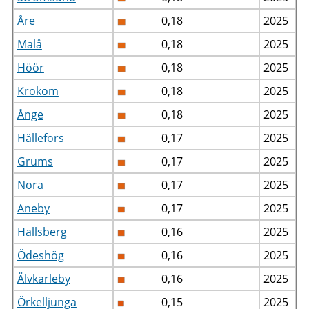
Åre
0,18
2025
Malå
0,18
2025
Höör
0,18
2025
Krokom
0,18
2025
Ånge
0,18
2025
Hällefors
0,17
2025
Grums
0,17
2025
Nora
0,17
2025
Aneby
0,17
2025
Hallsberg
0,16
2025
Ödeshög
0,16
2025
Älvkarleby
0,16
2025
Örkelljunga
0,15
2025