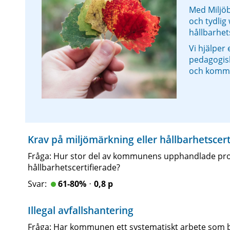
Med Miljö
och tydlig
hållbarhet
Vi hjälper 
pedagogisk 
och komm
Krav på miljömärkning eller hållbarhetscert
Fråga: Hur stor del av kommunens upphandlade produ
hållbarhetscertifierade?
61-80%ᆞ0,8 p
Illegal avfallshantering
Fråga: Har kommunen ett systematiskt arbete som bidr