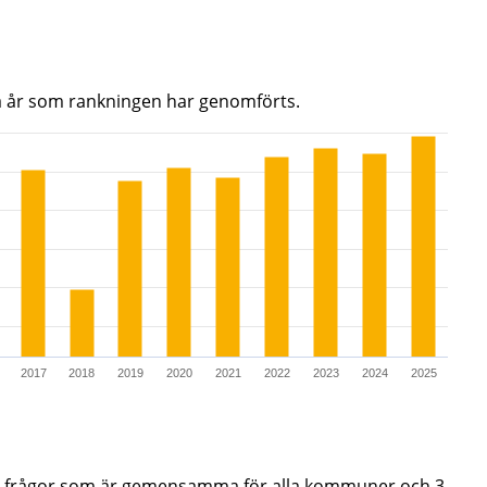
a år som rankningen har genomförts.
290.
2017
2018
2019
2020
2021
2022
2023
2024
2025
de frågor som är gemensamma för alla kommuner och 3