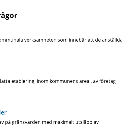
rågor
kommunala verksamheten som innebär att de anställda
rlätta etablering, inom kommunens areal, av företag
der
rav på gränsvärden med maximalt utsläpp av