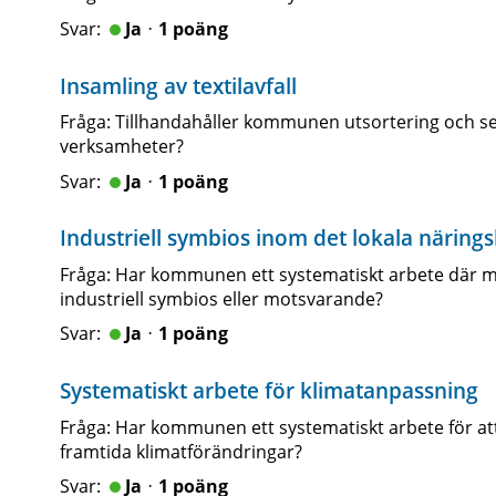
Jaᆞ1 poäng
Insamling av textilavfall
Fråga: Tillhandahåller kommunen utsortering och sepa
verksamheter?
Jaᆞ1 poäng
Industriell symbios inom det lokala näringsl
Fråga: Har kommunen ett systematiskt arbete där man 
industriell symbios eller motsvarande?
Jaᆞ1 poäng
Systematiskt arbete för klimatanpassning
Fråga: Har kommunen ett systematiskt arbete för att
framtida klimatförändringar?
Jaᆞ1 poäng