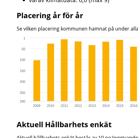
Placering år för år
Se vilken placering kommunen hamnat på under all
1
Chart
50
Bar chart with 17 bars.
100
The chart has 1 X axis displaying categories.
The chart has 1 Y axis displaying values. Range: 1 to 
150
200
250
290
2009
2010
2011
2012
2013
2014
2015
2016
End of interactive chart.
Aktuell Hållbarhets enkät
Aktuell hållbarhets enkät består av 10 poänggivan