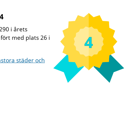
4
90 i årets
4
ört med plats 26 i
stora städer och