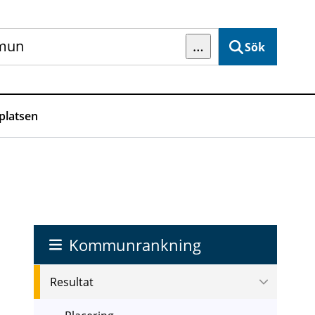
…
Sök
latsen
Kommunrankning
Resultat