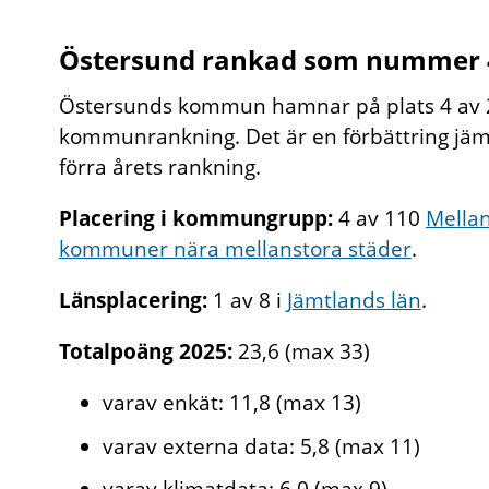
Östersund rankad som nummer 
Östersunds kommun hamnar på plats 4 av 2
kommunrankning. Det är en förbättring jämf
förra årets rankning.
Placering i kommungrupp:
4 av 110
Mellan
kommuner nära mellanstora städer
.
Länsplacering:
1 av 8 i
Jämtlands län
.
Totalpoäng 2025:
23,6 (max 33)
varav enkät: 11,8 (max 13)
varav externa data: 5,8 (max 11)
varav klimatdata: 6,0 (max 9)