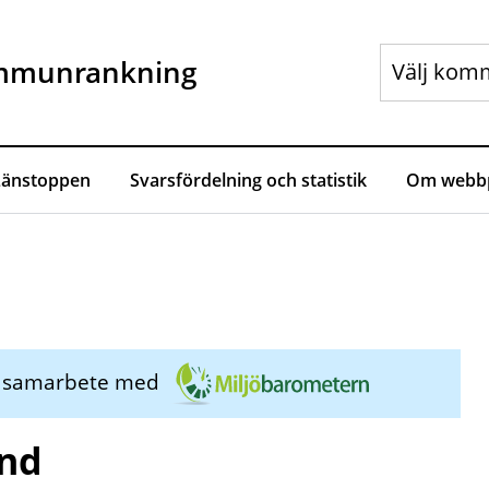
mmunrankning
Länstoppen
Svarsfördelning och statistik
Om webbp
i samarbete med
und