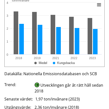
ton/invånare
4
3
2
1
0
2018
2019
2021
2022
2023
Medel
Kungsbacka
Datakälla: Nationella Emissionsdatabasen och SCB
Trend:
Utvecklingen går åt rätt håll sedan
2018
Senaste värdet:
1,97 ton/invånare (2023)
Utgångsvärde:
2,36 ton/invånare (2018)