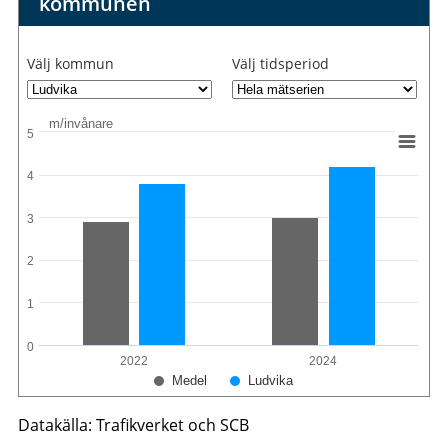
kommunen
Välj kommun
Välj tidsperiod
m/invånare
5
4
3
2
1
0
2022
2024
Medel
Ludvika
Datakälla: Trafikverket och SCB